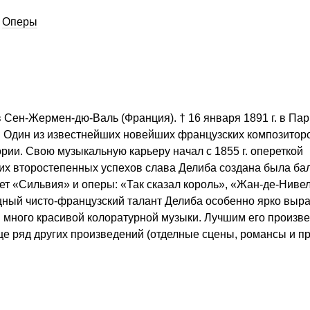
Оперы
в Сен-
Жермен-дю-Валь
(Франция). † 16 января 1891 г. в Па
 Один из известнейших новейших французских композитор
ории. Свою музыкальную карьеру начал с 1855 г. опереткой
их второстепенных успехов слава Делиба создана была ба
ет «Сильвия» и оперы: «Так сказал король»,
«Жан-де-Нивел
ящный
чисто-французский
талант Делиба особенно ярко выр
ой много красивой колоратурной музыки. Лучшим его произв
е ряд других произведений (отделные сцены, романсы и пр.