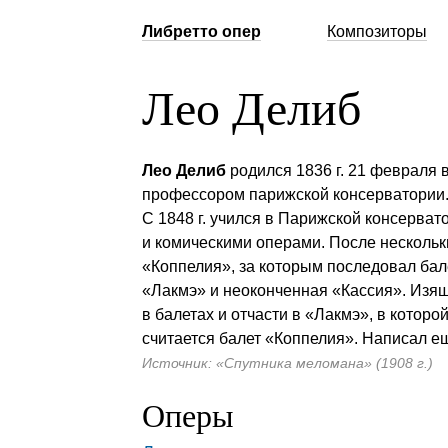
Либретто опер
Композиторы
Лео Делиб
Лео Делиб
родился 1836 г. 21 февраля 
профессором парижской консерватории.
С 1848 г. учился в Парижской консерват
и комическими операми. После нескольк
«Коппелия», за которым последовал бал
«Лакмэ» и неоконченная «Кассия». Из
в балетах и отчасти в «Лакмэ», в котор
считается балет «Коппелия». Написал ещ
Источник: «Спутника меломана» (1908 г.)
Оперы