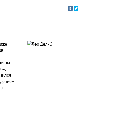
риже
ов.
летом
ь»,
азился
едением
).