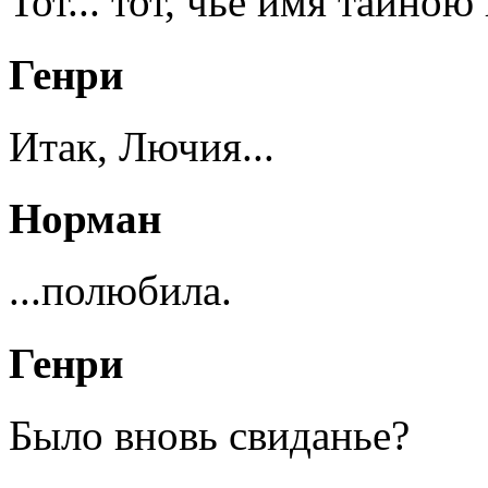
Тот... тот, чьё имя тайною
Генри
Итак, Лючия...
Норман
...полюбила.
Генри
Было вновь свиданье?