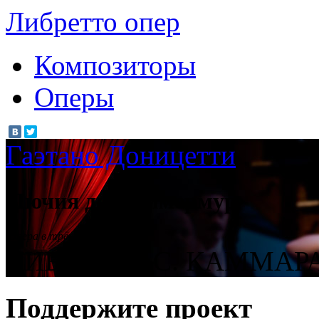
Либретто опер
Композиторы
Оперы
Гаэтано Доницетти
Лючия ди Ламмермур
Опера в трёх действиях
ЛИБРЕТТО С. КАММАР
Поддержите проект