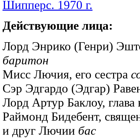
Шипперс. 1970 г.
Действующие лица:
Лорд Энрико (Генри) Эшт
баритон
Мисс Лючия, его сестра
с
Сэр Эдгардо (Эдгар) Раве
Лорд Артур Баклоу, глава
Раймонд Бидебент, свяще
и друг Лючии
бас