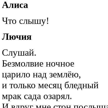
Алиса
Что слышу!
Лючия
Слушай.
Безмолвие ночное
царило над землёю,
и только месяц бледный
мрак сада озарял.
И вдруг мне стон послыш